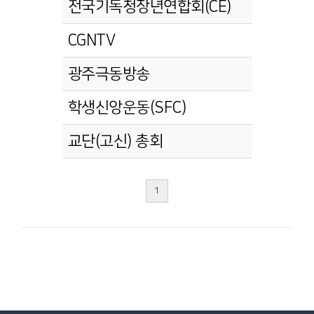
전국기독청장년연합회(CE)
CGNTV
광주극동방송
학생신앙운동(SFC)
교단(고신) 총회
1