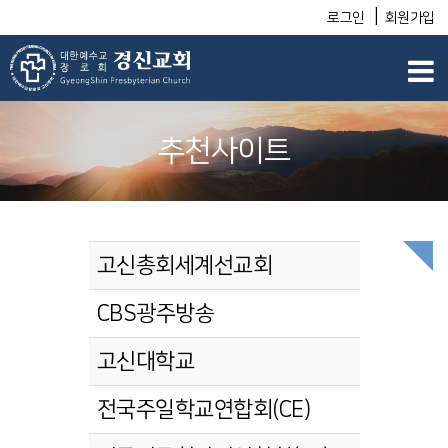
|
로그인
회원가입
추천사이트
고신총회세계선교회
CBS광주방송
고신대학교
전국주일학교연합회(CE)