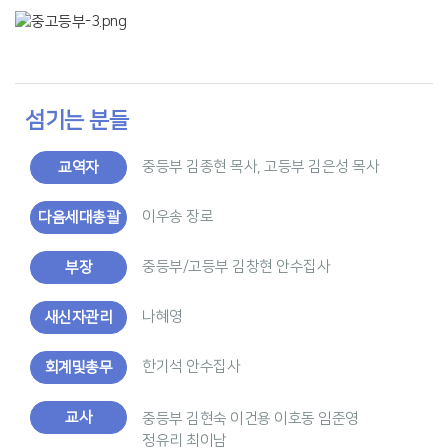
섬기는 분들
중등부 김종현 목사, 고등부 김은성 목사
교역자
이우송 장로
다음세대총괄
중등부/고등부 김창현 안수집사
부장
나혜영
새신자관리
한기석 안수집사
회계및총무
교사
중등부 김현숙 이건용 이호동 임준영
정유리 최이남