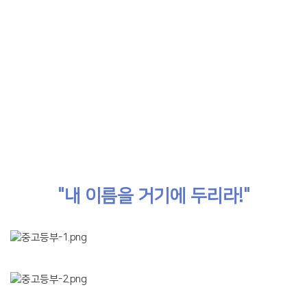
중등부/고등부
예배시간 : 매주일 오전 11시
장소 : 중등부(사역센터 2층)
고등부(사역센터 4층)
"내 이름을 거기에 두리라!"