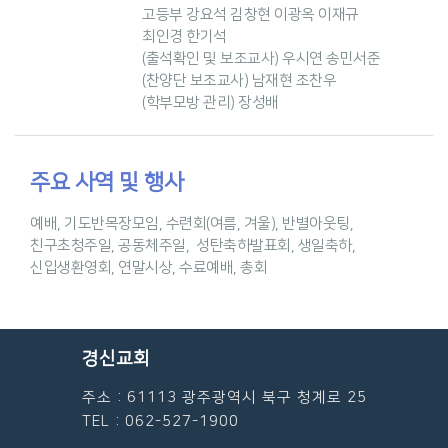
고등부 강요석 김창현 이광옥 이재규
최인경 한기석
(출석확인 및 보조교사) 우시연 송민서준
(찬양단 보조교사) 남재현 조찬우
(학부모방 관리) 장성배
주요 사역 및 행사
예배, 기도반목장모임, 수련회(여름, 겨울), 반별아웃팅,
친구초청주일, 공동체주일,
성탄축하발표회, 생일축하,
신입생환영회, 연말시상, 수료예배, 총회
경신교회
주소 : 61113 광주광역시 북구 청계로 25
TEL : 062-527-1900