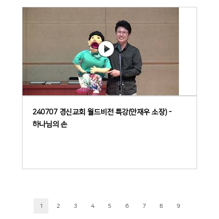
240707 경신교회 월드비전 특강(안재우 소장) -
하나님의 손
1
2
3
4
5
6
7
8
9